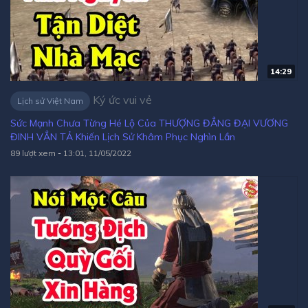
14:29
Ký ức vui vẻ
Lịch sử Việt Nam
Sức Mạnh Chưa Từng Hé Lộ Của THƯỢNG ĐẲNG ĐẠI VƯƠNG
ĐINH VẲN TẢ Khiến Lịch Sử Khâm Phục Nghìn Lần
89 lượt xem
-
13:01, 11/05/2022