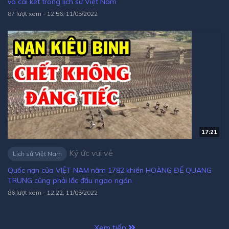
và cái kết trong lịch sử Việt Nam
87 lượt xem
-
12:56, 11/05/2022
17:21
Ký ức vui vẻ
Lịch sử Việt Nam
Quốc nạn của VIỆT NAM năm 1782 khiến HOÀNG ĐẾ QUANG
TRUNG cũng phải lắc đầu ngao ngán
86 lượt xem
-
12:22, 11/05/2022
Xem tiếp