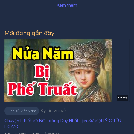
Xem thêm
Mới đăng gần đây
17:27
Ký ức vui vẻ
Lịch sử Việt Nam
Chuyện Ít Biết Về Nữ Hoàng Duy Nhất Lịch Sử Việt LÝ CHIÊU
HOÀNG
194 lượt xem
-
20:08, 17/05/2022