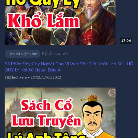
17:04
Ký ức vui vẻ
Lịch sử Việt Nam
Số Phần Đầy Cay Nghiệt Của Vị Vua Đặc Biệt Nhất Lịch Sử - HỒ
QUÝ LY Nơi Xứ Người Đày Ải
182 lượt xem
-
20:02, 17/05/2022