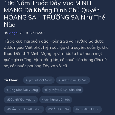
186 Năm Trước Đây Vua MINH
MẠNG Đã Khẳng Định Chủ Quyền
HOÀNG SA - TRƯỜNG SA Như Thế
Nào
Bởi
Angel
, 20:19, 17/05/2022
Từ xa xưa, hai quần đảo Hoàng Sa và Trường Sa được
được người Việt phát hiện xác lập chủ quyền, quản lý, khai
thác. Đến thời Minh Mạng trị vì, nước ta trở thành một
quốc gia cường thịnh, rộng lớn; các nước lân bang đều nể
sợ, các nước phương Tây xa xôi cũ
Từ khóa:
Lịch sử Việt Nam
Tướng giỏi Đại Việt
Tùng Khê Đại Vương
Đại Việt Sử Ký Toàn Thư
Độc Nhĩ Đại Vương
Anh hùng dân tộc
Bí Ẩn Lịch Sử Việt Nam
Bí Ẩn Lịch Sử
Vua Minh Mạng