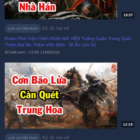
15:37
Ký ức vui vẻ
Lịch sử Việt Nam
Khám Phá Trận Chiến Khiến MÃ VIỆN Tướng Quân Trung Quốc
Thảm Bại Xin Thêm Viện Binh - Bí Ẩn Lịch Sử
80 lượt xem
-
13:09, 11/05/2022
12:19
Ký ức vui vẻ
Lịch sử Việt Nam