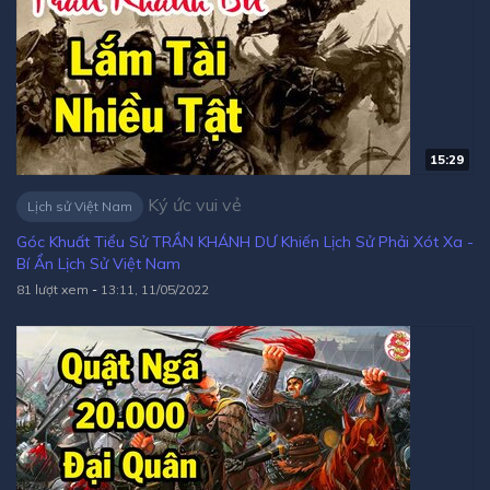
15:29
Ký ức vui vẻ
Lịch sử Việt Nam
Góc Khuất Tiểu Sử TRẦN KHÁNH DƯ Khiến Lịch Sử Phải Xót Xa -
Bí Ẩn Lịch Sử Việt Nam
81 lượt xem
-
13:11, 11/05/2022