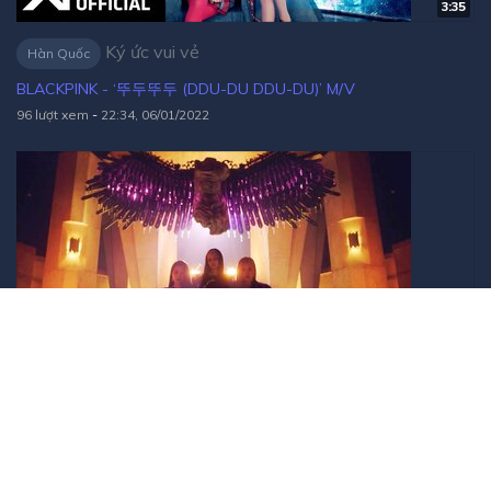
3:35
Ký ức vui vẻ
Hàn Quốc
BLACKPINK - ‘뚜두뚜두 (DDU-DU DDU-DU)’ M/V
96 lượt xem
-
22:34, 06/01/2022
3:03
Ký ức vui vẻ
Hàn Quốc
BLACKPINK - 'How You Like That' M/V
105 lượt xem
-
22:30, 06/01/2022