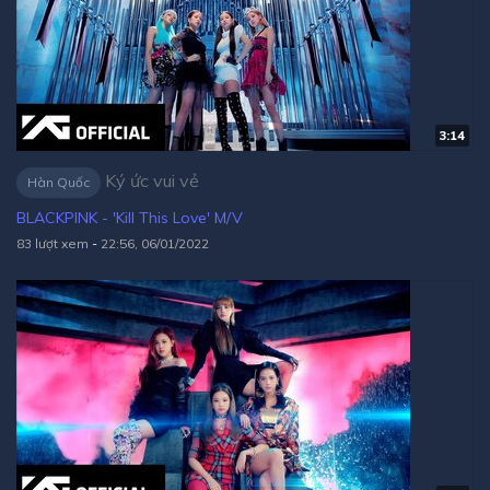
3:14
Ký ức vui vẻ
Hàn Quốc
BLACKPINK - 'Kill This Love' M/V
83 lượt xem
-
22:56, 06/01/2022