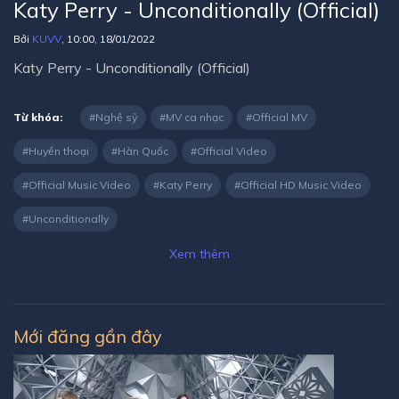
Katy Perry - Unconditionally (Official)
Bởi
KUVV
, 10:00, 18/01/2022
Katy Perry - Unconditionally (Official)
Từ khóa:
Nghệ sỹ
MV ca nhạc
Official MV
Huyền thoại
Hàn Quốc
Official Video
Official Music Video
Katy Perry
Official HD Music Video
Unconditionally
Xem thêm
Mới đăng gần đây