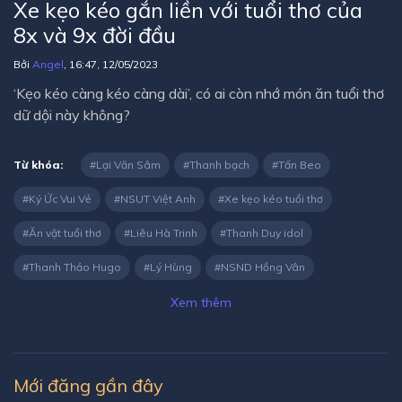
Xe kẹo kéo gắn liền với tuổi thơ của
8x và 9x đời đầu
Bởi
Angel
, 16:47, 12/05/2023
‘Kẹo kéo càng kéo càng dài’, có ai còn nhớ món ăn tuổi thơ
dữ dội này không?
Từ khóa:
Lại Văn Sâm
Thanh bạch
Tấn Beo
Ký Ức Vui Vẻ
NSUT Việt Anh
Xe kẹo kéo tuổi thơ
Ăn vặt tuổi thơ
Liêu Hà Trinh
Thanh Duy idol
Thanh Thảo Hugo
Lý Hùng
NSND Hồng Vân
Xem thêm
Mới đăng gần đây