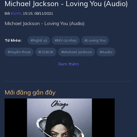
Michael Jackson - Loving You (Audio)
Bởi
KUVV
, 15:15, 08/11/2021
Michael Jackson - Loving You (Audio)
Từ khóa:
Nghệ sỹ
MV ca nhạc
Loving You
Huyền thoại
US&UK
Michael Jackson
Audio
Xem thêm
Mới đăng gần đây