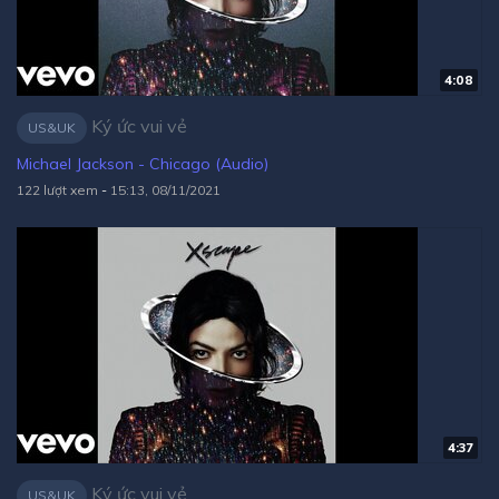
4:08
Ký ức vui vẻ
US&UK
Michael Jackson - Chicago (Audio)
122 lượt xem
-
15:13, 08/11/2021
4:37
Ký ức vui vẻ
US&UK