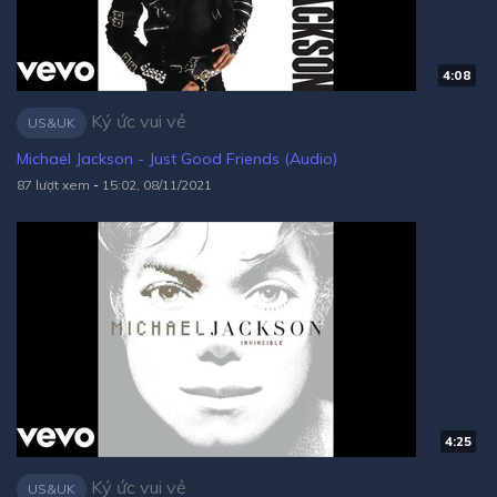
4:08
Ký ức vui vẻ
US&UK
Michael Jackson - Just Good Friends (Audio)
87 lượt xem
-
15:02, 08/11/2021
4:25
Ký ức vui vẻ
US&UK