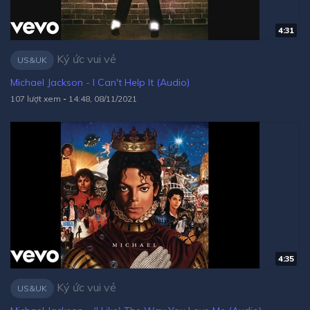
4:31
Ký ức vui vẻ
US&UK
Michael Jackson - I Can't Help It (Audio)
107 lượt xem
-
14:48, 08/11/2021
4:35
Ký ức vui vẻ
US&UK