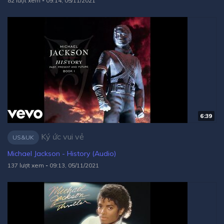
82 lượt xem
-
09:14, 05/11/2021
6:39
Ký ức vui vẻ
US&UK
Michael Jackson - History (Audio)
137 lượt xem
-
09:13, 05/11/2021