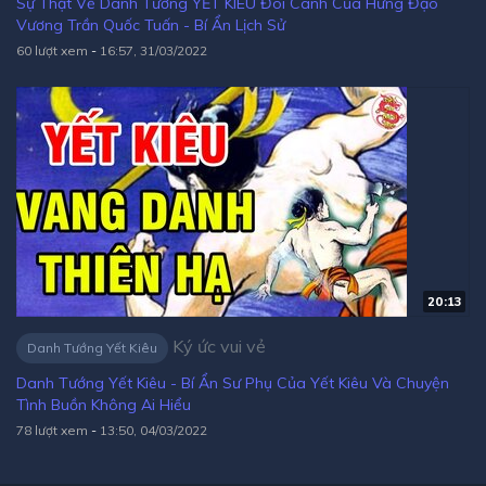
Sự Thật Về Danh Tướng YẾT KIÊU Đôi Cánh Của Hưng Đạo
Vương Trần Quốc Tuấn - Bí Ẩn Lịch Sử
60 lượt xem
-
16:57, 31/03/2022
20:13
Ký ức vui vẻ
Danh Tướng Yết Kiêu
Danh Tướng Yết Kiêu - Bí Ẩn Sư Phụ Của Yết Kiêu Và Chuyện
Tình Buồn Không Ai Hiểu
78 lượt xem
-
13:50, 04/03/2022