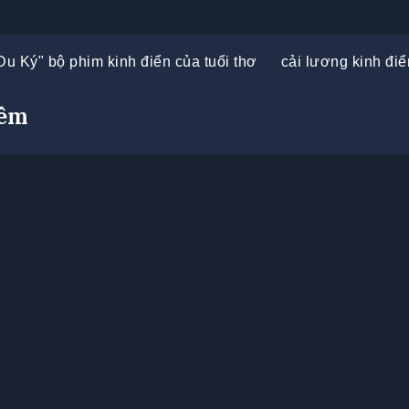
Du Ký" bộ phim kinh điển của tuổi thơ
cải lương kinh điể
iêm