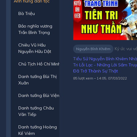
Anh hùng dân tộc
Bà Triệu
Bảo nghĩa vương
Trần Bình Trọng
Chiêu Vũ Hầu
Ký ức vui v
Nguyễn Bỉnh Khiêm
Nguyễn Hữu Dật
Tiểu Sử Nguyễn Bỉnh Khiêm Nhà
Chủ Tịch Hồ Chí Minh
Tri Lỗi Lạc - Những Lời Sấm Tru
Đã Trở Thành Sự Thật
Danh tướng Bùi Thị
85 lượt xem
-
14:05, 07/03/2022
Xuân
Danh tướng Bùi Viện
Danh tướng Châu
Văn Tiếp
Danh tướng Hoàng
Kế Viêm