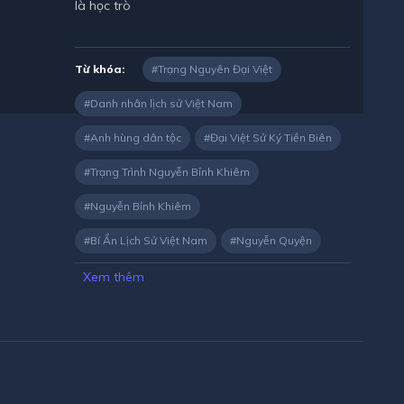
là học trò
Từ khóa:
Trạng Nguyên Đại Việt
Danh nhân lịch sử Việt Nam
Anh hùng dân tộc
Đại Việt Sử Ký Tiền Biên
Trạng Trình Nguyễn Bỉnh Khiêm
Nguyễn Bỉnh Khiêm
Bí Ẩn Lịch Sử Việt Nam
Nguyễn Quyện
Xem thêm