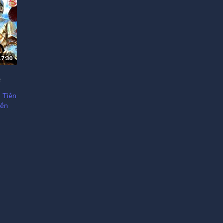
17:30
ẻ
 Tiên
yền