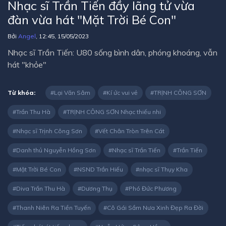
Nhạc sĩ Trần Tiến đầy lãng tử vừa
đàn vừa hát "Mặt Trời Bé Con"
Bởi
Angel
, 12:45, 15/05/2023
Nhạc sĩ Trần Tiến: U80 sống bình dân, phóng khoáng, vẫn
hát "khỏe"
Từ khóa:
Lại Văn Sâm
Kí ức vui vẻ
TRỊNH CÔNG SƠN
Trần Thu Hà
TRỊNH CÔNG SƠN Nhạc thiếu nhi
Nhạc sĩ Trịnh Công Sơn
Vết Chân Tròn Trên Cát
Danh thủ Nguyễn Hồng Sơn
Nhạc sĩ Trần Tiến
Trần Tiến
Mặt Trời Bé Con
NSND Trần Hiếu
nhạc sĩ Thụy Kha
Diva Trần Thu Hà
Dương Thụ
Phó Đức Phương
Thanh Niên Ra Tiền Tuyến
Cô Gái Sầm Nưa Xinh Đẹp Ra Đời