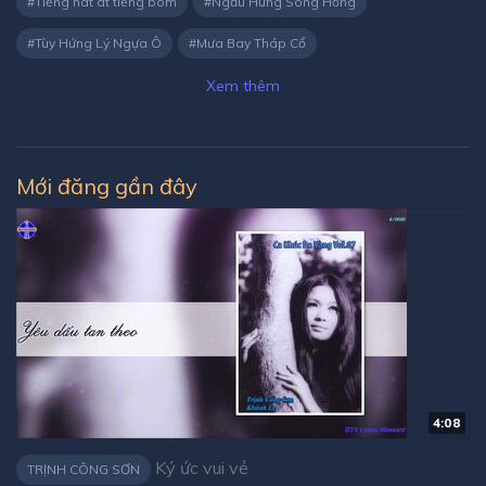
Tiếng hát át tiếng bom
Ngẫu Hứng Sông Hồng
Tùy Hứng Lý Ngựa Ô
Mưa Bay Tháp Cổ
Xem thêm
Mới đăng gần đây
4:08
Ký ức vui vẻ
TRỊNH CÔNG SƠN