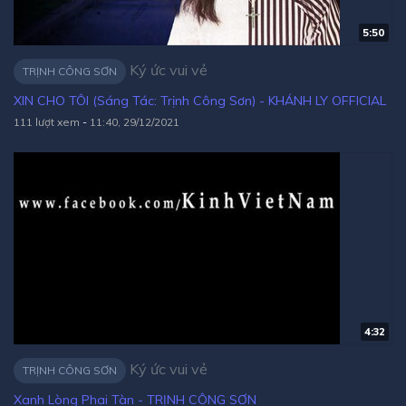
5:50
Ký ức vui vẻ
TRỊNH CÔNG SƠN
XIN CHO TÔI (Sáng Tác: Trịnh Công Sơn) - KHÁNH LY OFFICIAL
111 lượt xem
-
11:40, 29/12/2021
4:32
Ký ức vui vẻ
TRỊNH CÔNG SƠN
Xanh Lòng Phai Tàn - TRỊNH CÔNG SƠN