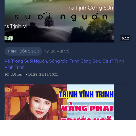
5:12
Ký ức vui vẻ
TRỊNH CÔNG SƠN
Về Trong Suối Nguồn, Sáng tác: Trịnh Công Sơn, Ca sĩ: Trịnh
Vĩnh Trinh
92 lượt xem
-
16:29, 28/12/2021