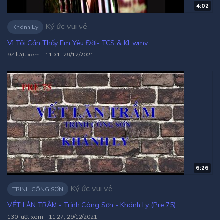
4:02
Ký ức vui vẻ
Khánh Ly
Vì Tôi Cần Thấy Em Yêu Đời- TCS & KL.wmv
97 lượt xem
-
11:31, 29/12/2021
6:26
Ký ức vui vẻ
TRỊNH CÔNG SƠN
VẾT LĂN TRẦM - Trịnh Công Sơn - Khánh Ly (Pre 75)
130 lượt xem
-
11:27, 29/12/2021