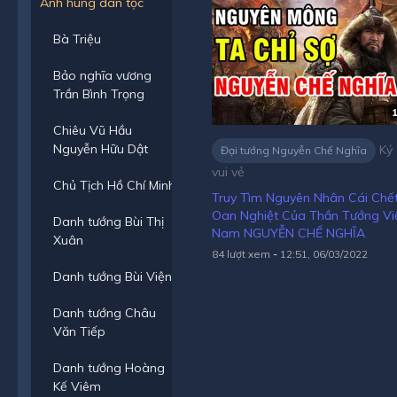
Anh hùng dân tộc
Bà Triệu
Bảo nghĩa vương
Trần Bình Trọng
1
Chiêu Vũ Hầu
Nguyễn Hữu Dật
Ký 
Đại tướng Nguyễn Chế Nghĩa
vui vẻ
Chủ Tịch Hồ Chí Minh
Truy Tìm Nguyên Nhân Cái Chế
Oan Nghiệt Của Thần Tướng Vi
Danh tướng Bùi Thị
Nam NGUYỄN CHẾ NGHĨA
Xuân
84 lượt xem
-
12:51, 06/03/2022
Danh tướng Bùi Viện
Danh tướng Châu
Văn Tiếp
Danh tướng Hoàng
Kế Viêm