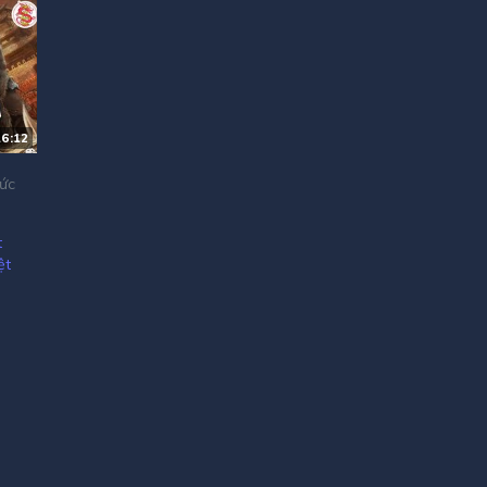
6:12
ức
t
ệt