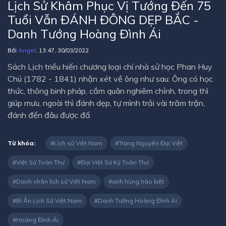
Lịch Sử Khâm Phục Vị Tướng Đến 75
Tuổi Vẫn ĐÁNH ĐÔNG DẸP BẮC -
Danh Tướng Hoàng Đình Ái
Bởi
Angel
, 13:47, 30/03/2022
Sách Lịch triều hiến chương loại chí nhà sử học Phan Huy
Chú (1782 - 1841) nhận xét về ông như sau: Ông có học
thức, thông binh pháp, cầm quân nghiêm chỉnh, trong thì
giúp mưu, ngoài thì đánh dẹp, tự mình trải vài trăm trận,
đánh đến đâu được đấ
Từ khóa:
Lịch sử Việt Nam
Trạng Nguyên Đại Việt
Việt Sử Toàn Thư
Đại Việt Sử Ký Toàn Thư
Danh nhân lịch sử Việt Nam
anh hùng hào kiệt
Bí Ẩn Lịch Sử Việt Nam
Danh Tướng Hoàng Đình Ái
Hoàng Đình Ái