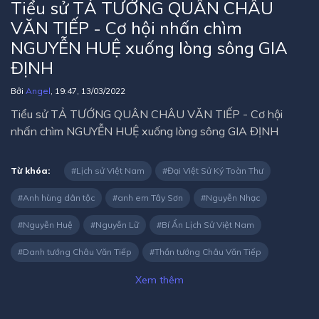
Tiểu sử TẢ TƯỚNG QUÂN CHÂU
VĂN TIẾP - Cơ hội nhấn chìm
NGUYỄN HUỆ xuống lòng sông GIA
ĐỊNH
Bởi
Angel
, 19:47, 13/03/2022
Tiểu sử TẢ TƯỚNG QUÂN CHÂU VĂN TIẾP - Cơ hội
nhấn chìm NGUYỄN HUỆ xuống lòng sông GIA ĐỊNH
Từ khóa:
Lịch sử Việt Nam
Đại Việt Sử Ký Toàn Thư
Anh hùng dân tộc
anh em Tây Sơn
Nguyễn Nhạc
Nguyễn Huệ
Nguyễn Lữ
Bí Ẩn Lịch Sử Việt Nam
Danh tướng Châu Văn Tiếp
Thần tướng Châu Văn Tiếp
Xem thêm