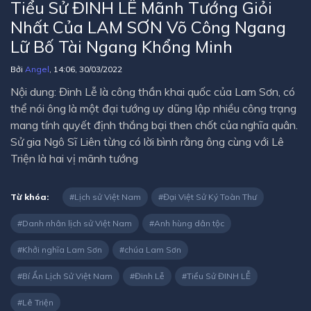
Tiểu Sử ĐINH LỄ Mãnh Tướng Giỏi
Nhất Của LAM SƠN Võ Công Ngang
Lữ Bố Tài Ngang Khổng Minh
Bởi
Angel
, 14:06, 30/03/2022
Nội dung: Đinh Lễ là công thần khai quốc của Lam Sơn, có
thể nói ông là một đại tướng uy dũng lập nhiều công trạng
mang tính quyết định thắng bại then chốt của nghĩa quân.
Sử gia Ngô Sĩ Liên từng có lời bình rằng ông cùng với Lê
Triện là hai vị mãnh tướng
Từ khóa:
Lịch sử Việt Nam
Đại Việt Sử Ký Toàn Thư
Danh nhân lịch sử Việt Nam
Anh hùng dân tộc
Khởi nghĩa Lam Sơn
chúa Lam Sơn
Bí Ẩn Lịch Sử Việt Nam
Đinh Lễ
Tiểu Sử ĐINH LỄ
Lê Triện