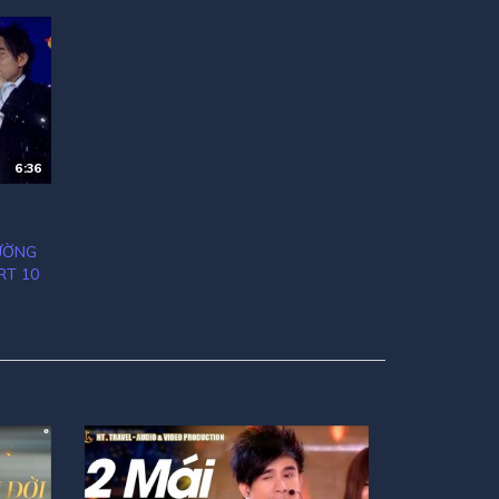
6:36
RƯỜNG
RT 10