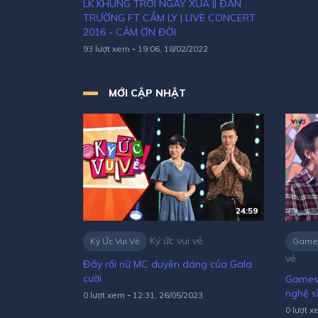
LK KHUNG TRỜI NGÀY XƯA || ĐAN
TRƯỜNG FT CẨM LY | LIVE CONCERT
2016 - CẢM ƠN ĐỜI
93 lượt xem
-
19:06, 18/02/2022
MỚI CẬP NHẬT
24:59
Ký ức vui vẻ
Ký Ức Vui Vẻ
Game t
vẻ
Đây rồi nữ MC duyên dáng của Gala
cười
Gamesh
nghệ s
0 lượt xem
-
12:31, 26/05/2023
0 lượt 