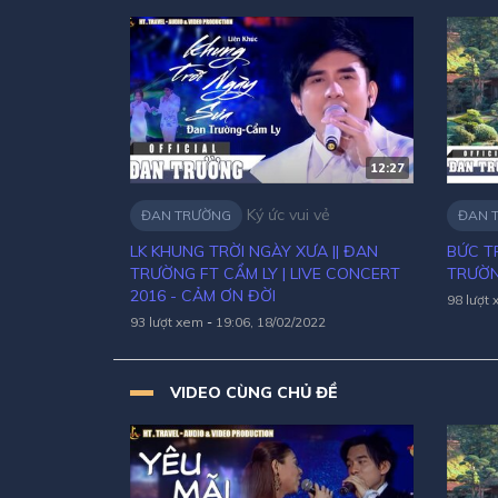
[Ký ức vui vẻ]
12:27
Ký ức vui vẻ
ĐAN TRƯỜNG
ĐAN 
LK KHUNG TRỜI NGÀY XƯA || ĐAN
BỨC T
TRƯỜNG FT CẨM LY | LIVE CONCERT
TRƯỜN
2016 - CẢM ƠN ĐỜI
98 lượt
93 lượt xem
-
19:06, 18/02/2022
VIDEO CÙNG CHỦ ĐỀ