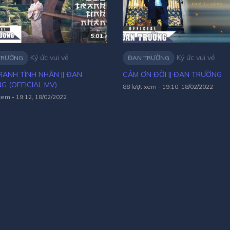
5:01
Ký ức vui vẻ
Ký ức vui vẻ
TRƯỜNG
ĐAN TRƯỜNG
RANH TÌNH NHÂN || ĐAN
CẢM ƠN ĐỜI || ĐAN TRƯỜNG
G (OFFICIAL MV)
88 lượt xem
-
19:10, 18/02/2022
 xem
-
19:12, 18/02/2022