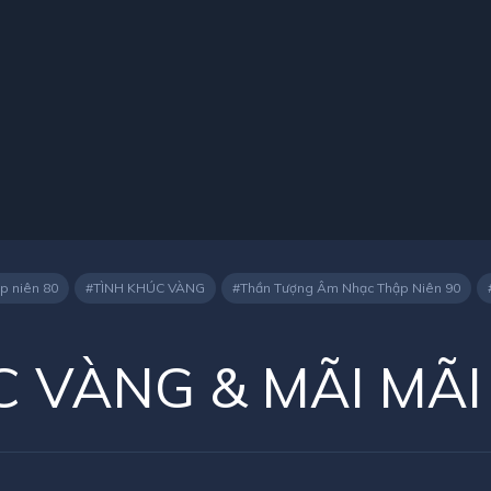
p niên 80
TÌNH KHÚC VÀNG
Thần Tượng Âm Nhạc Thập Niên 90
C VÀNG & MÃI MÃI
TRƯỜNG