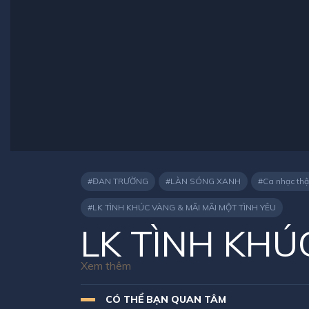
ĐAN TRƯỜNG
LÀN SÓNG XANH
Ca nhạc thậ
LK TÌNH KHÚC VÀNG & MÃI MÃI MỘT TÌNH YÊU
LK TÌNH KHÚ
YÊU || ĐAN 
CÓ THỂ BẠN QUAN TÂM