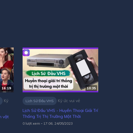
16:19
10:35
Ký
Ký ức vui vẻ
Lịch Sử Đầu VHS
Lịch Sử Đầu VHS - Huyền Thoại Giải Trí
Thống Trị Thị Trường Một Thời
n vật
0 lượt xem
-
17:06, 24/05/2023