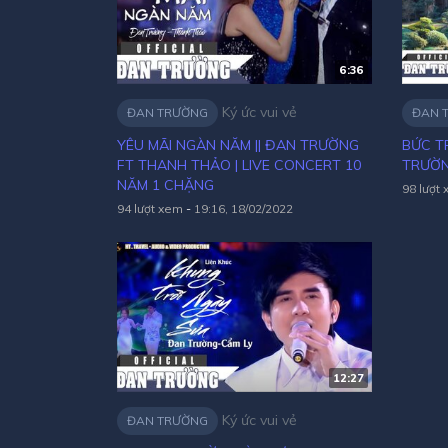
6:36
Ký ức vui vẻ
ĐAN TRƯỜNG
ĐAN 
YÊU MÃI NGÀN NĂM || ĐAN TRƯỜNG
BỨC T
FT THANH THẢO | LIVE CONCERT 10
TRƯỜN
NĂM 1 CHẶNG
98 lượt
94 lượt xem
-
19:16, 18/02/2022
12:27
Ký ức vui vẻ
ĐAN TRƯỜNG