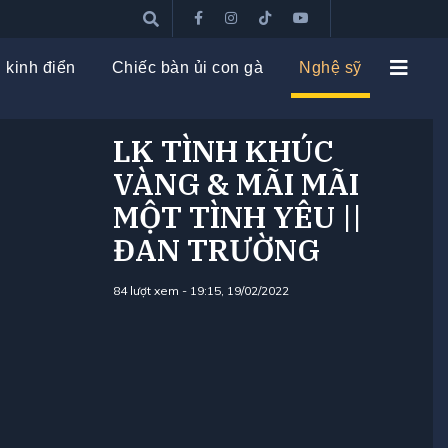
 kinh điển
Chiếc bàn ủi con gà
Nghệ sỹ
LK TÌNH KHÚC
VÀNG & MÃI MÃI
MỘT TÌNH YÊU ||
ĐAN TRƯỜNG
84
lượt xem -
19:15, 19/02/2022