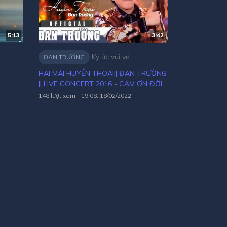
5:13
3:42
Ký ức vui vẻ
ĐAN TRƯỜNG
HAI MÁI HUYỀN THOẠI|| ĐAN TRƯỜNG
|| LIVE CONCERT 2016 - CẢM ƠN ĐỜI
148 lượt xem
-
19:08, 18/02/2022