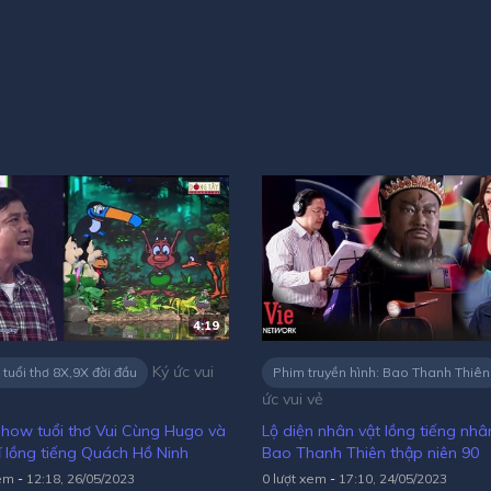
4:19
Ký ức vui
uổi thơ 8X,9X đời đầu
Phim truyền hình: Bao Thanh Thiên
ức vui vẻ
ow tuổi thơ Vui Cùng Hugo và
Lộ diện nhân vật lồng tiếng nhâ
ĩ lồng tiếng Quách Hồ Ninh
Bao Thanh Thiên thập niên 90
xem
-
12:18, 26/05/2023
0 lượt xem
-
17:10, 24/05/2023