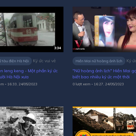
3:34
Ký ức vui vẻ
Ký ức
ử tàu điện Hà Nội
Hiền Mai nữ hoàng ảnh lịch
ện leng keng - Một phần ký ức
"Nữ hoàng ảnh lịch" Hiền Mai gợi
ười Hà Nội xưa
biết bao nhiêu ký ức một thời
xem
-
16:33, 24/05/2023
0 lượt xem
-
16:27, 24/05/2023