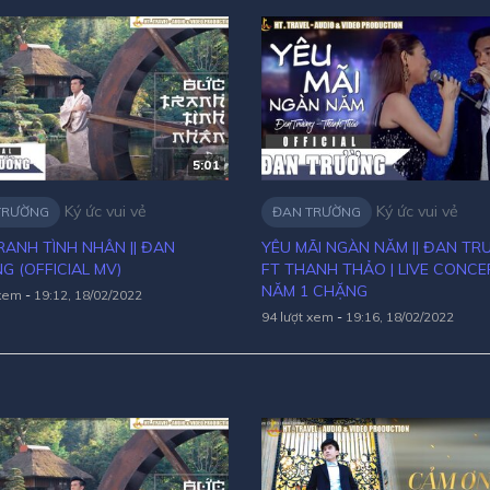
5:01
Ký ức vui vẻ
Ký ức vui vẻ
TRƯỜNG
ĐAN TRƯỜNG
RANH TÌNH NHÂN || ĐAN
YÊU MÃI NGÀN NĂM || ĐAN T
G (OFFICIAL MV)
FT THANH THẢO | LIVE CONCE
NĂM 1 CHẶNG
 xem
-
19:12, 18/02/2022
94 lượt xem
-
19:16, 18/02/2022