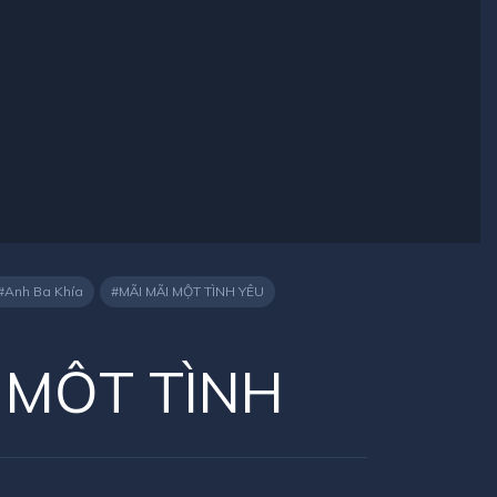
Anh Ba Khía
MÃI MÃI MỘT TÌNH YÊU
 MỘT TÌNH