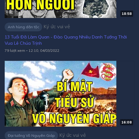
18:58
Ký ức vui vẻ
Anh hùng dân tộc
13 Tuổi Đã Làm Quan - Đào Quang Nhiêu Danh Tướng Thời
Vua Lê Chúa Trịnh
79 lượt xem
-
12:10, 04/03/2022
16:08
Ký ức vui vẻ
Đại tướng Võ Nguyên Giáp