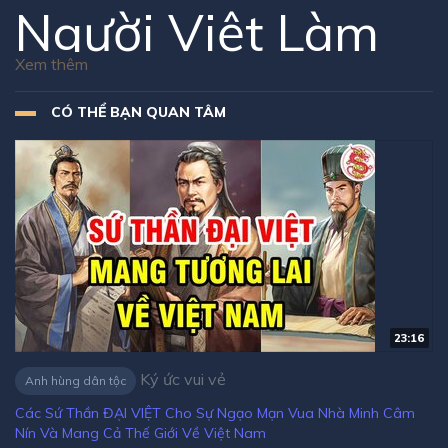
Người Việt Làm
HOÀNG ĐẾ
CÓ THỂ BẠN QUAN TÂM
Trung Quốc Gây
Chấn Động Lịch
Sử Thế Giới - Bí
Ẩn Hậu Duệ Nhà
23:16
Trần
Ký ức vui vẻ
Anh hùng dân tộc
Các Sứ Thần ĐẠI VIỆT Cho Sự Ngạo Mạn Vua Nhà Minh Câm
Nội dung: Ông là người mang dòng máu Đại Việt. Đánh bại
Nín Và Mang Cả Thế Giới Về Việt Nam
quân Nguyên, và ngồi trên ngôi Hoàng đế trong vỏn vẹn 3