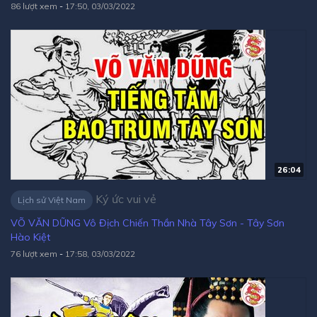
86 lượt xem
-
17:50, 03/03/2022
năm, ông là ai?
[Ký ức vui vẻ]
26:04
Ký ức vui vẻ
Lịch sử Việt Nam
VÕ VĂN DŨNG Vô Địch Chiến Thần Nhà Tây Sơn - Tây Sơn
Hào Kiệt
76 lượt xem
-
17:58, 03/03/2022