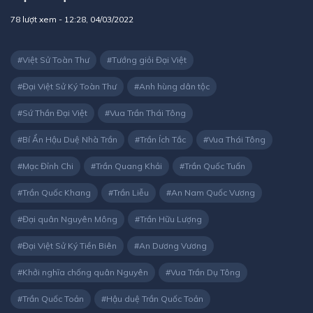
78
lượt xem -
12:28, 04/03/2022
Việt Sử Toàn Thư
Tướng giỏi Đại Việt
Đại Việt Sử Ký Toàn Thư
Anh hùng dân tộc
Sứ Thần Đại Việt
Vua Trần Thái Tông
Bí Ẩn Hậu Duệ Nhà Trần
Trần Ích Tắc
Vua Thái Tông
Mạc Đỉnh Chi
Trần Quang Khải
Trần Quốc Tuấn
Trần Quốc Khang
Trần Liễu
An Nam Quốc Vương
Đại quân Nguyên Mông
Trần Hữu Lượng
Đại Việt Sử Ký Tiền Biên
An Dương Vương
Khởi nghĩa chống quân Nguyên
Vua Trần Dụ Tông
Trần Quốc Toản
Hậu duệ Trần Quốc Toản