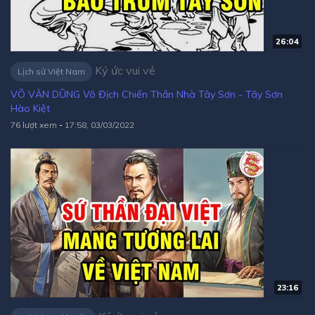
26:04
Ký ức vui vẻ
Lịch sử Việt Nam
VÕ VĂN DŨNG Vô Địch Chiến Thần Nhà Tây Sơn - Tây Sơn
Hào Kiệt
76 lượt xem
-
17:58, 03/03/2022
23:16