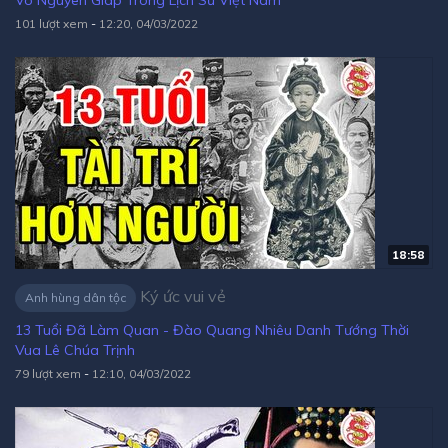
Võ Nguyên Giáp Trong Lịch Sử Việt Nam
101 lượt xem
-
12:20, 04/03/2022
18:58
Ký ức vui vẻ
Anh hùng dân tộc
13 Tuổi Đã Làm Quan - Đào Quang Nhiêu Danh Tướng Thời
Vua Lê Chúa Trịnh
79 lượt xem
-
12:10, 04/03/2022