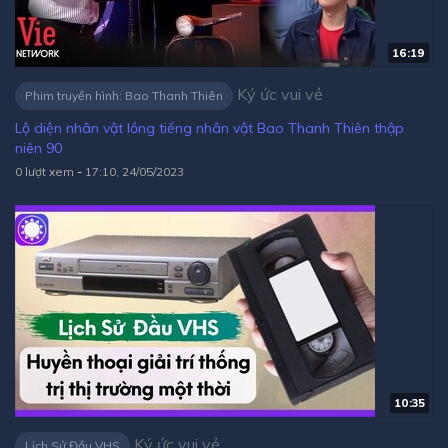
16:19
Ký ức vui vẻ
Phim truyền hình: Bao Thanh Thiên
Lộ diện nhân vật lồng tiếng nhân vật Bao Thanh Thiên thập
niên 90
0 lượt xem
-
17:10, 24/05/2023
10:35
Ký ức vui vẻ
Lịch Sử Đầu VHS