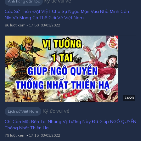
Ký ức vui vẻ
Anh hùng dân tộc
Các Sứ Thần ĐẠI VIỆT Cho Sự Ngạo Mạn Vua Nhà Minh Câm
Nín Và Mang Cả Thế Giới Về Việt Nam
86 lượt xem
-
17:50, 03/03/2022
24:23
Ký ức vui vẻ
Lịch sử Việt Nam
Chỉ Còn Một Bên Tai Nhưng Vị Tướng Này Đã Giúp NGÔ QUYỀN
Thống Nhất Thiên Hạ
79 lượt xem
-
17:15, 03/03/2022