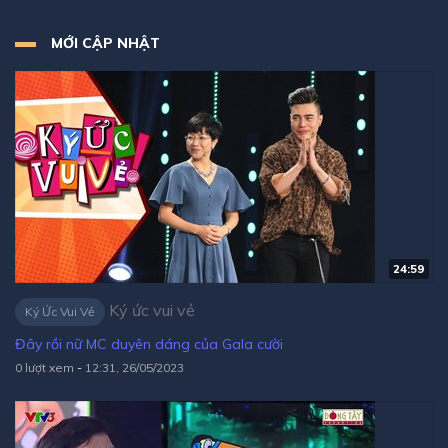
MỚI CẬP NHẬT
24:59
Ký ức vui vẻ
Ký Ức Vui Vẻ
Đây rồi nữ MC duyên dáng của Gala cười
0 lượt xem
-
12:31, 26/05/2023